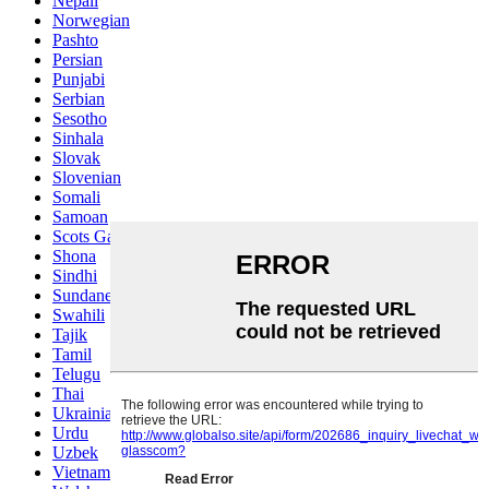
Nepali
Norwegian
Pashto
Persian
Punjabi
Serbian
Sesotho
Sinhala
Slovak
Slovenian
Somali
Samoan
Scots Gaelic
Shona
Sindhi
Sundanese
Swahili
Tajik
Tamil
Telugu
Thai
Ukrainian
Urdu
Uzbek
Vietnamese