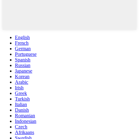
English
French
German
Portuguese
Spanish
Russian
Japanese
Korean
Arabic
Irish
Greek
Turkish
Italian
Danish
Romanian
Indonesian
Czech
Afrikaans
Swedish